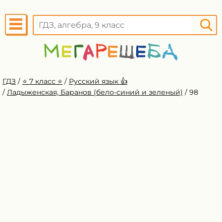
ГДЗ
/
⭐️ 7 класс ⭐️
/
Русский язык 👍
/
Ладыженская, Баранов (бело-синий и зеленый)
/
98