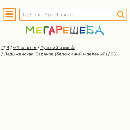
ГДЗ
/
⭐️ 7 класс ⭐️
/
Русский язык 👍
/
Ладыженская, Баранов (бело-синий и зеленый)
/
95