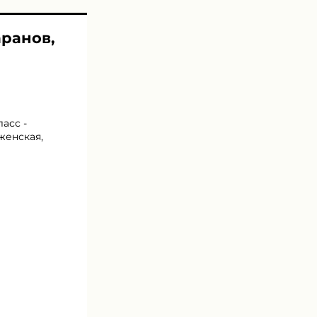
аранов,
асс -
женская,