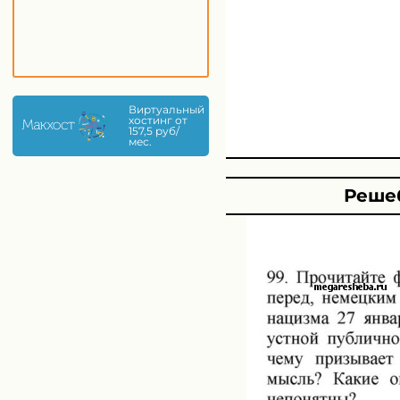
Виртуальный
хостинг от
157,5 руб/
мес.
Решеб