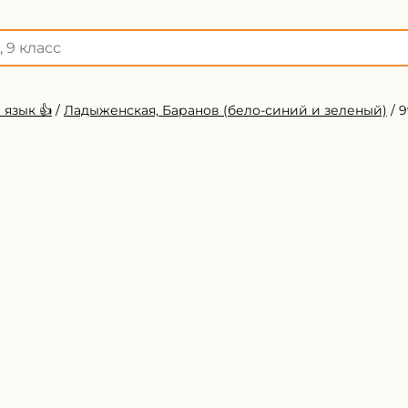
 язык 👍
/
Ладыженская, Баранов (бело-синий и зеленый)
/
9