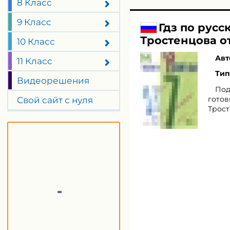
8 Класс
9 Класс
Гдз по русс
Тростенцова о
10 Класс
Авт
11 Класс
Тип
Видеорешения
Под
готов
Свой сайт с нуля
Трост