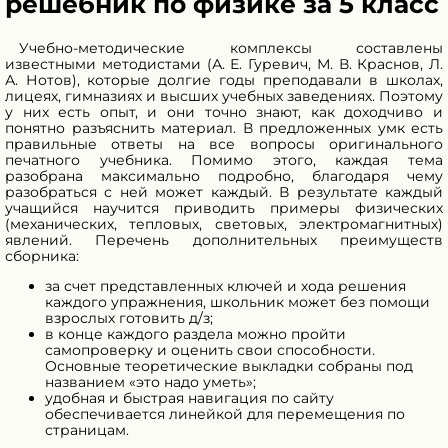
решебник по физике за 5 класс
Учебно-методические комплексы составлены
известными методистами (А. Е. Гуревич, М. В. Краснов, Л.
А. Нотов), которые долгие годы преподавали в школах,
лицеях, гимназиях и высших учебных заведениях. Поэтому
у них есть опыт, и они точно знают, как доходчиво и
понятно разъяснить материал. В предложенных умк есть
правильные ответы на все вопросы оригинального
печатного учебника. Помимо этого, каждая тема
разобрана максимально подробно, благодаря чему
разобраться с ней может каждый. В результате каждый
учащийся научится приводить примеры физических
(механических, тепловых, световых, электромагнитных)
явлений. Перечень дополнительных преимуществ
сборника:
за счет представленных ключей и хода решения
каждого упражнения, школьник может без помощи
взрослых готовить д/з;
в конце каждого раздела можно пройти
самопроверку и оценить свои способности.
Основные теоретические выкладки собраны под
названием «это надо уметь»;
удобная и быстрая навигация по сайту
обеспечивается линейкой для перемещения по
страницам.