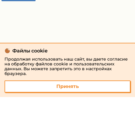
Файлы cookie
Продолжая использовать наш сайт, вы даете согласие
на обработку файлов cookie и пользовательских
данных. Вы можете запретить это в настройках
браузера.
Принять
© 2026 «megaresheba.ru»
admin@megaresheba.ru
Виртуальный
хостинг от
157,5 руб/
мес.