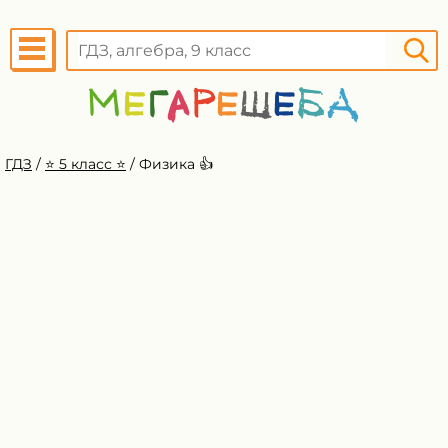
ГДЗ
/
⭐️ 5 класс ⭐️
/
Физика 👍