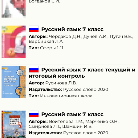
Богданов С.И.
Русский язык 7 класс
Авторы:
Чердаков Д.Н.
,
Дунев А.И.
,
Пугач В.Е.
,
Вербицкая Л.А.
Тип:
Сферы 1-11
Русский язык 7 класс текущий и
итоговый контроль
Автор:
Русинова Л.В.
Издательство:
Русское слово 2020
Тип:
Инновационная школа
Русский язык 7 класс
Авторы:
Воителева Т.М.
,
Марченко О.Н.
,
Смирнова Л.Г.
,
Шамшин И.В.
Издательство:
Русское слово 2020