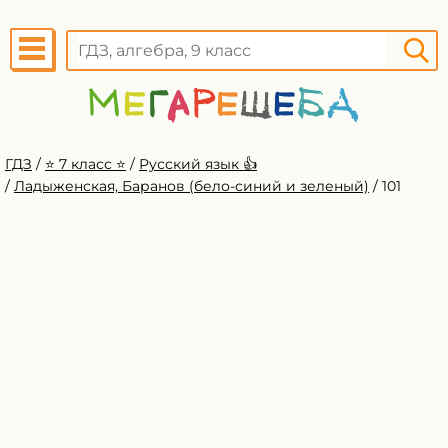
ГДЗ
/
⭐️ 7 класс ⭐️
/
Русский язык 👍
/
Ладыженская, Баранов (бело-синий и зеленый)
/
101