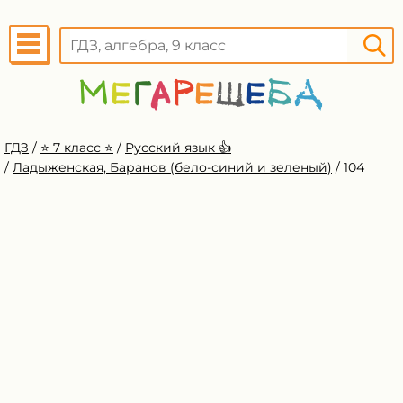
ГДЗ
/
⭐️ 7 класс ⭐️
/
Русский язык 👍
/
Ладыженская, Баранов (бело-синий и зеленый)
/
104