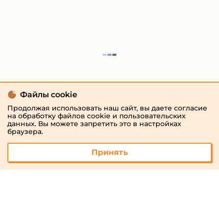
Файлы cookie
Продолжая использовать наш сайт, вы даете согласие
на обработку файлов cookie и пользовательских
данных. Вы можете запретить это в настройках
браузера.
Принять
© 2026 «megaresheba.ru»
admin@megaresheba.ru
Виртуальный
хостинг от
157,5 руб/