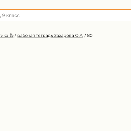
ика 👍
/
рабочая тетрадь Захарова О.А.
/
80