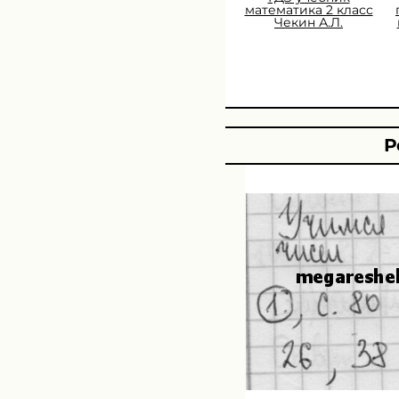
математика 2 класс
Чекин А.Л.
Р