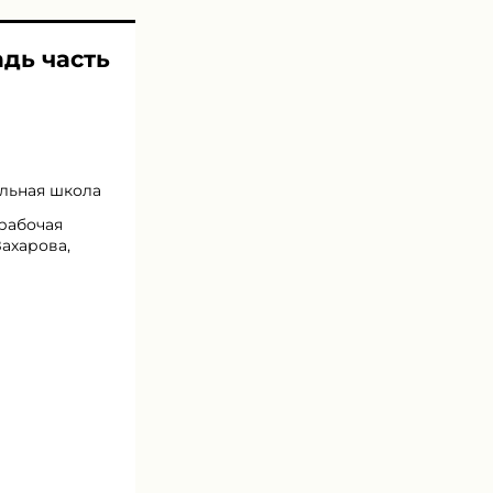
адь часть
альная школа
 рабочая
Захарова,