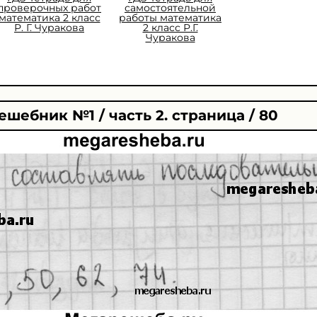
проверочных работ
самостоятельной
математика 2 класс
работы математика
Р. Г. Чуракова
2 класс Р.Г.
Чуракова
ешебник №1 / часть 2. страница / 80