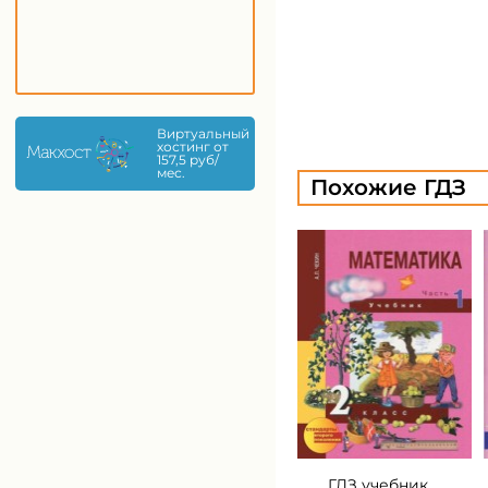
Виртуальный
хостинг от
157,5 руб/
мес.
Похожие ГДЗ
ГДЗ учебник