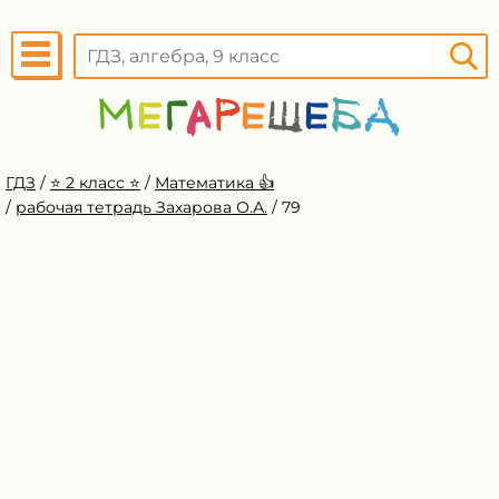
ГДЗ
/
⭐️ 2 класс ⭐️
/
Математика 👍
/
рабочая тетрадь Захарова О.А.
/
79