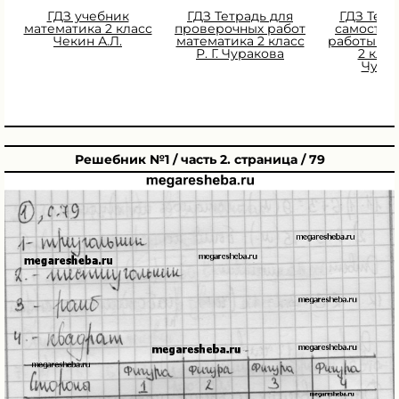
ГДЗ учебник
ГДЗ Тетрадь для
ГДЗ Тетр
математика 2 класс
проверочных работ
самостоя
Чекин А.Л.
математика 2 класс
работы ма
Р. Г. Чуракова
2 класс
Чура
Решебник №1 / часть 2. страница / 79