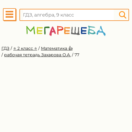
ГДЗ
/
⭐️ 2 класс ⭐️
/
Математика 👍
/
рабочая тетрадь Захарова О.А.
/
77