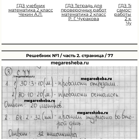
ГДЗ учебник
ГДЗ Тетрадь для
ГДЗ Тетр
математика 2 класс
проверочных работ
самостоя
Чекин А.Л.
математика 2 класс
работы ма
Р. Г. Чуракова
2 класс
Чура
Решебник №1 / часть 2. страница / 77