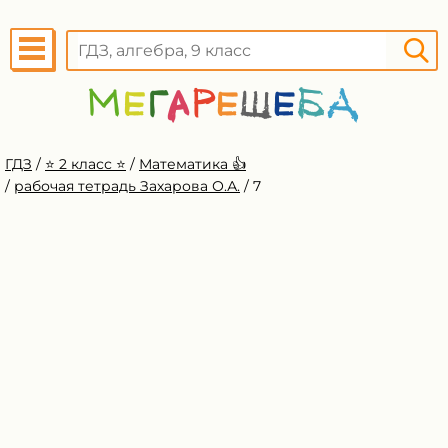
ГДЗ
/
⭐️ 2 класс ⭐️
/
Математика 👍
/
рабочая тетрадь Захарова О.А.
/
7