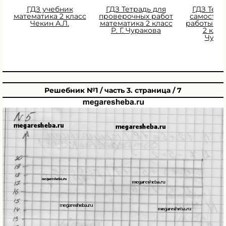
ГДЗ учебник
ГДЗ Тетрадь для
ГДЗ Тетр
математика 2 класс
проверочных работ
самостоя
Чекин А.Л.
математика 2 класс
работы ма
Р. Г. Чуракова
2 класс
Чура
Решебник №1 / часть 3. страница / 7