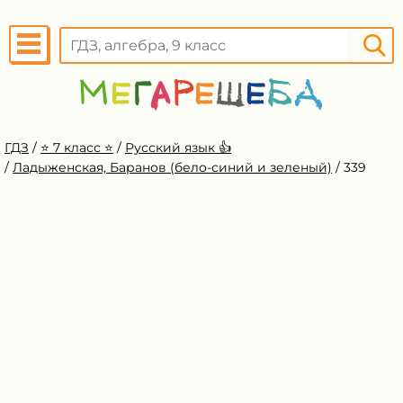
ГДЗ
/
⭐️ 7 класс ⭐️
/
Русский язык 👍
/
Ладыженская, Баранов (бело-синий и зеленый)
/
339