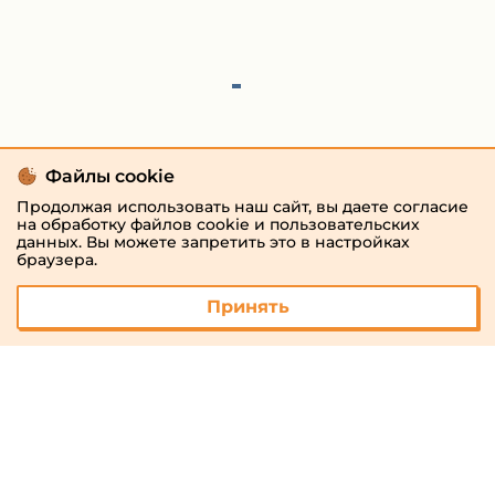
Файлы cookie
Продолжая использовать наш сайт, вы даете согласие
на обработку файлов cookie и пользовательских
данных. Вы можете запретить это в настройках
браузера.
Принять
© 2026 «megaresheba.ru»
admin@megaresheba.ru
Виртуальный
хостинг от
157,5 руб/
мес.