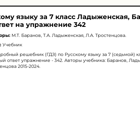
кому языку за 7 класс Ладыженская, Б
твет на упражнение 342
оры:
М.Т. Баранов
,
Т.А. Ладыженская
,
Л.А. Тростенцова
.
:
Учебник
робный решебник (ГДЗ) по Русскому языку за 7 (седьмой) кл
ый ответ упражнение - 342. Авторы учебника: Баранов, Лад
енцова 2015-2024.