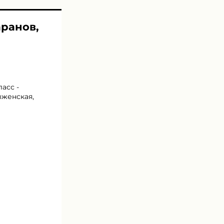
аранов,
асс -
ыженская,