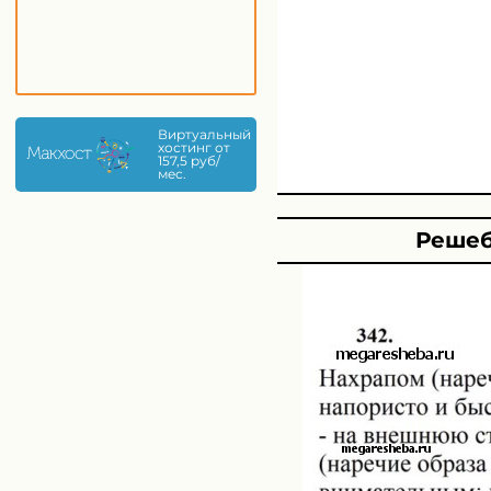
Виртуальный
хостинг от
157,5 руб/
мес.
Решеб