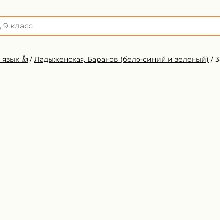
 язык 👍
/
Ладыженская, Баранов (бело-синий и зеленый)
/
3