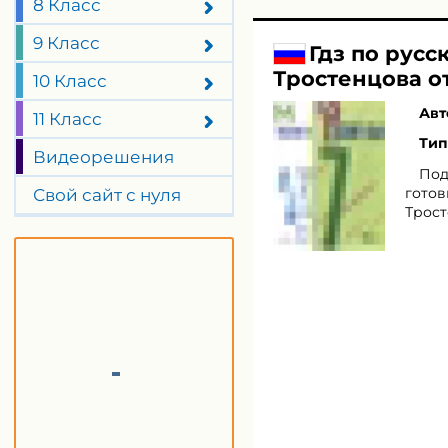
8 Класс
9 Класс
Гдз по русс
Тростенцова о
10 Класс
Авт
11 Класс
Тип
Видеорешения
Под
готов
Свой сайт с нуля
Трост