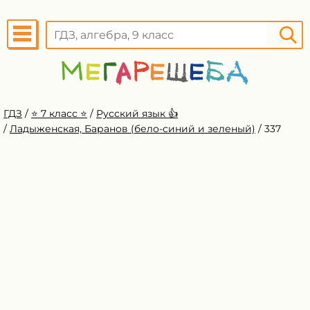
ГДЗ
/
⭐️ 7 класс ⭐️
/
Русский язык 👍
/
Ладыженская, Баранов (бело-синий и зеленый)
/
337