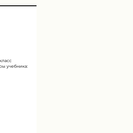
класс
ры учебника: