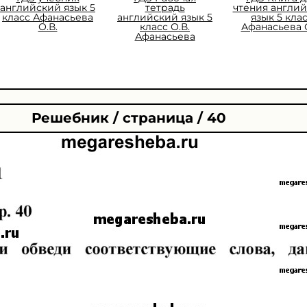
английский язык 5
тетрадь
чтения англи
класс Афанасьева
английский язык 5
язык 5 кла
О.В.
класс О.В.
Афанасьева О
Афанасьева
Решебник / страница / 40