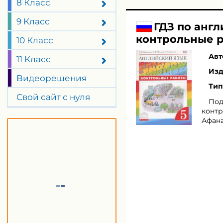
8 Класс
9 Класс
ГДЗ по англ
контрольные р
10 Класс
Авт
11 Класс
Изд
Видеорешения
Тип
Свой сайт с нуля
Под
контр
Афана