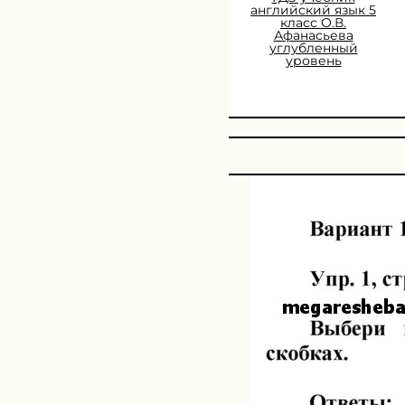
английский язык 5
класс О.В.
Афанасьева
углубленный
уровень