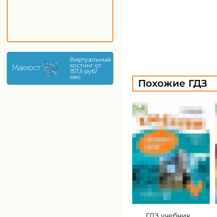
Виртуальный
хостинг от
157,5 руб/
мес.
Похожие ГДЗ
ГДЗ учебник