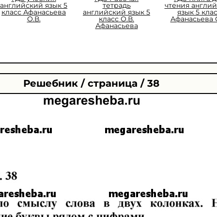
английский язык 5
тетрадь
чтения англи
класс Афанасьева
английский язык 5
язык 5 кла
О.В.
класс О.В.
Афанасьева О
Афанасьева
Решебник / страница / 38