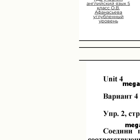
английский язык 5
класс О.В.
Афанасьева
углубленный
уровень