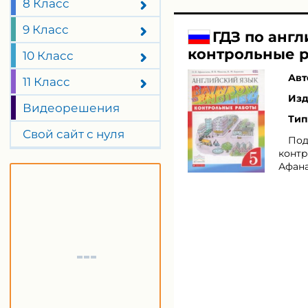
8 Класс
9 Класс
ГДЗ по англ
контрольные р
10 Класс
Авт
11 Класс
Изд
Видеорешения
Тип
Свой сайт с нуля
Под
контр
Афана