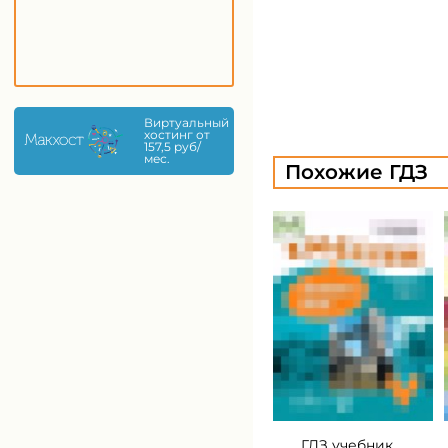
Виртуальный
хостинг от
157,5 руб/
мес.
Похожие ГДЗ
ГДЗ учебник