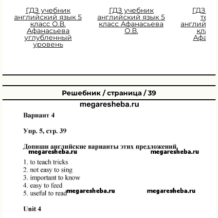
ГДЗ учебник
ГДЗ учебник
ГДЗ Ра
английский язык 5
английский язык 5
тетр
класс О.В.
класс Афанасьева
английски
Афанасьева
О.В.
класс 
углубленный
Афана
уровень
Решебник / страница / 39