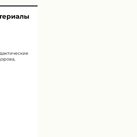
атериалы
идактические
дорова,