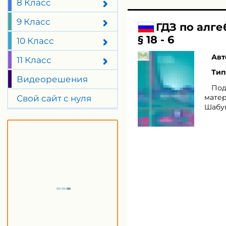
8 Класс
9 Класс
ГДЗ по алг
§ 18 - 6
10 Класс
Авт
11 Класс
Тип
Видеорешения
Под
матер
Свой сайт с нуля
Шабун