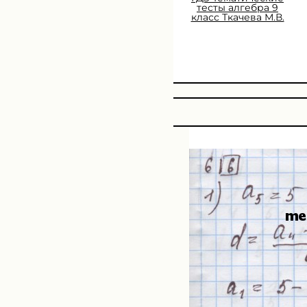
тесты алгебра 9
класс Ткачева М.В.