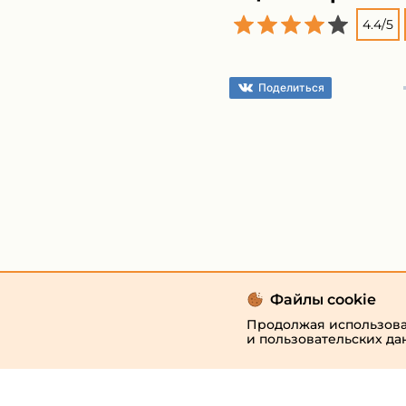
4.4
/
5
Поделиться
Файлы cookie
Продолжая использоват
и пользовательских да
© 2026 «megaresheba.ru»