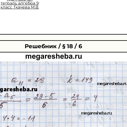
тетрадь алгебра 9
класс Ткачева М.В.
Решебник / § 18 / 6