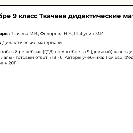
ебре 9 класс Ткачева дидактические м
оры:
Ткачева М.В.
,
Федорова Н.Е.
,
Шабунин М.И.
.
:
Дидактические материалы
робный решебник (ГДЗ) по Алгебре за 9 (девятый) класс д
иалы - готовый ответ § 18 - 6. Авторы учебника: Ткачева, Фе
ин 2011.