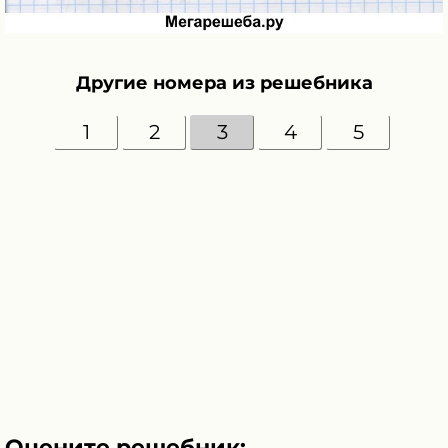
Другие номера из решебника
1
2
3
4
5
Оцените решебник: