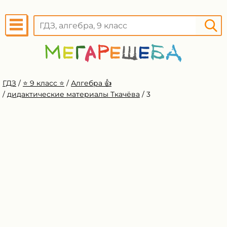
ГДЗ
/
⭐️ 9 класс ⭐️
/
Алгебра 👍
/
дидактические материалы Ткачёва
/
3