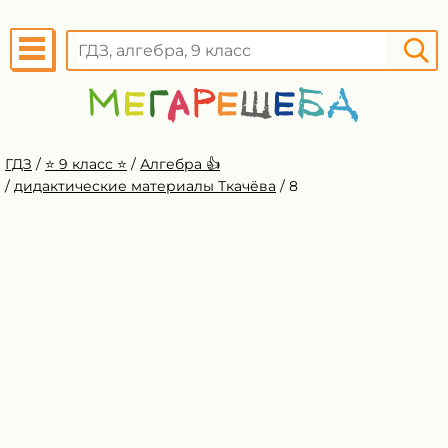
ГДЗ
/
⭐️ 9 класс ⭐️
/
Алгебра 👍
/
дидактические материалы Ткачёва
/
8