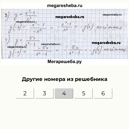
Другие номера из решебника
2
3
4
5
6