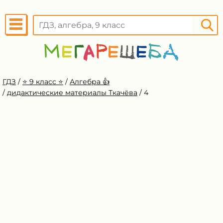
ГДЗ
/
⭐️ 9 класс ⭐️
/
Алгебра 👍
/
дидактические материалы Ткачёва
/
4