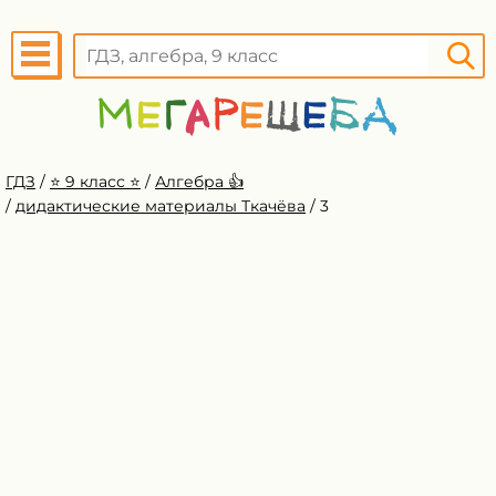
ГДЗ
/
⭐️ 9 класс ⭐️
/
Алгебра 👍
/
дидактические материалы Ткачёва
/
3