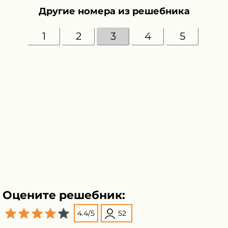
Другие номера из решебника
1
2
3
4
5
Оцените решебник:
4.4
/
5
52