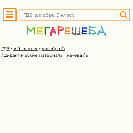
ГДЗ
/
⭐️ 9 класс ⭐️
/
Алгебра 👍
/
дидактические материалы Ткачёва
/
9