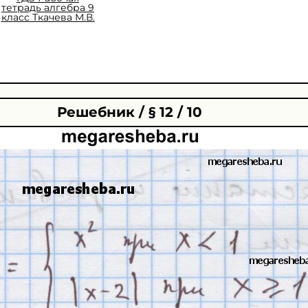
тетрадь алгебра 9
класс Ткачева М.В.
Решебник / § 12 / 10