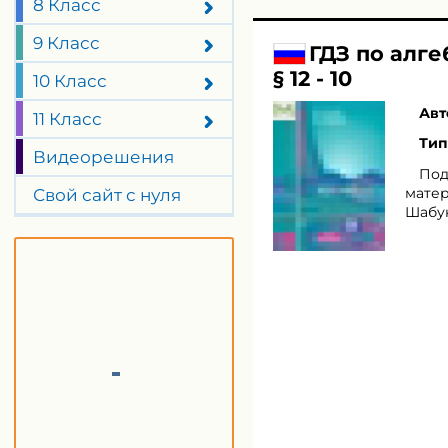
8 Класс
9 Класс
ГДЗ по алг
§ 12 - 10
10 Класс
Авт
11 Класс
Тип
Видеорешения
Под
матер
Свой сайт с нуля
Шабун