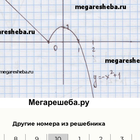
Другие номера из решебника
8
9
10
1
2
3