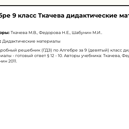
ебре 9 класс Ткачева дидактические м
оры:
Ткачева М.В.
,
Федорова Н.Е.
,
Шабунин М.И.
.
:
Дидактические материалы
робный решебник (ГДЗ) по Алгебре за 9 (девятый) класс д
иалы - готовый ответ § 12 - 10. Авторы учебника: Ткачева, Ф
ин 2011.