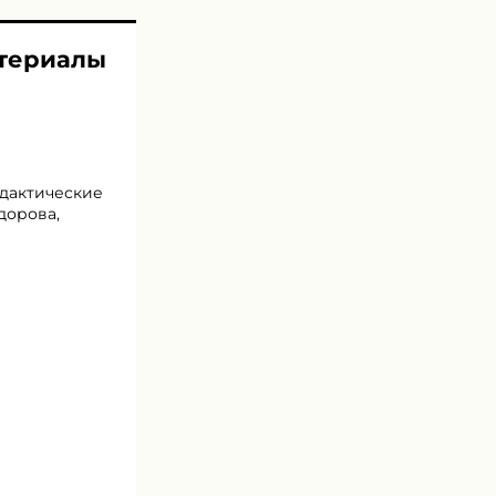
атериалы
идактические
едорова,