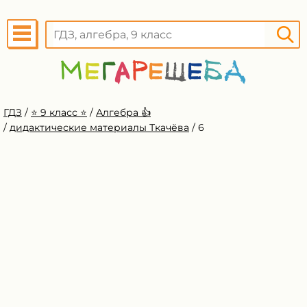
ГДЗ
/
⭐️ 9 класс ⭐️
/
Алгебра 👍
/
дидактические материалы Ткачёва
/
6