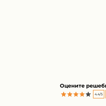
Оцените решеб
4.4
/
5