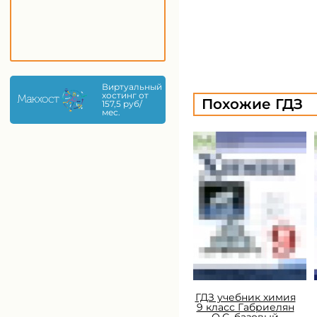
Виртуальный
хостинг от
Похожие ГДЗ
157,5 руб/
мес.
ГДЗ учебник химия
9 класс Габриелян
О.С. базовый