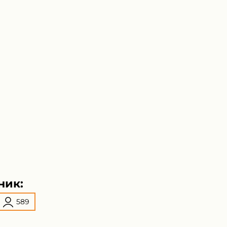
ник:
589