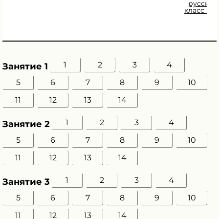
русский
класс Ку
О.Е
1
2
3
4
Занятие 1
5
6
7
8
9
10
11
12
13
14
1
2
3
4
Занятие 2
5
6
7
8
9
10
11
12
13
14
1
2
3
4
Занятие 3
5
6
7
8
9
10
11
12
13
14