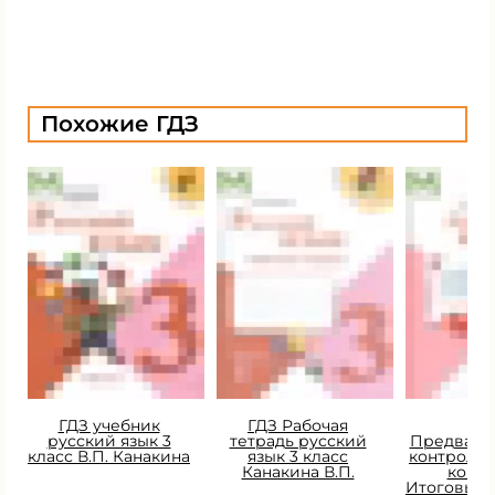
Похожие ГДЗ
ГДЗ учебник
ГДЗ Рабочая
ГД
русский язык 3
тетрадь русский
Предвари
класс В.П. Канакина
язык 3 класс
контроль.
Канакина В.П.
контр
Итоговый 