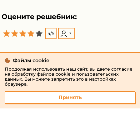
Оцените решебник:
4
/
5
7
Файлы cookie
Продолжая использовать наш сайт, вы даете согласие
на обработку файлов cookie и пользовательских
данных. Вы можете запретить это в настройках
браузера.
Принять
© 2026 «megaresheba.ru»
admin@megaresheba.ru
Виртуальный
хостинг от
157,5 руб/