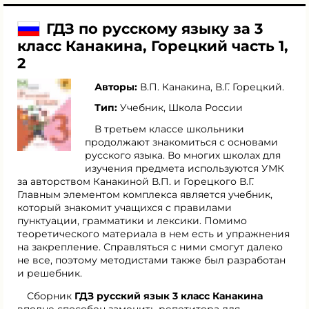
ГДЗ по русскому языку за 3
класс Канакина, Горецкий часть 1,
2
Авторы:
В.П. Канакина
,
В.Г. Горецкий
.
Тип:
Учебник, Школа России
В третьем классе школьники
продолжают знакомиться с основами
русского языка. Во многих школах для
изучения предмета используются УМК
за авторством Канакиной В.П. и Горецкого В.Г.
Главным элементом комплекса является учебник,
который знакомит учащихся с правилами
пунктуации, грамматики и лексики. Помимо
теоретического материала в нем есть и упражнения
на закрепление. Справляться с ними смогут далеко
не все, поэтому методистами также был разработан
и решебник.
Сборник
ГДЗ русский язык 3 класс Канакина