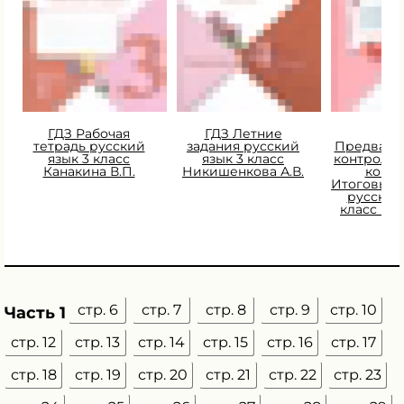
ГДЗ Рабочая
ГДЗ Летние
ГД
тетрадь русский
задания русский
Предвари
язык 3 класс
язык 3 класс
контроль.
Канакина В.П.
Никишенкова А.В.
контр
Итоговый 
русский
класс Ку
О.Е
стр. 6
стр. 7
стр. 8
стр. 9
стр. 10
Часть 1
стр. 12
стр. 13
стр. 14
стр. 15
стр. 16
стр. 17
стр. 18
стр. 19
стр. 20
стр. 21
стр. 22
стр. 23