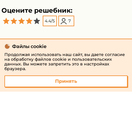
Оцените решебник:
4.4
/
5
7
Файлы cookie
Продолжая использовать наш сайт, вы даете согласие
на обработку файлов cookie и пользовательских
данных. Вы можете запретить это в настройках
браузера.
Принять
© 2026 «megaresheba.ru»
admin@megaresheba.ru
Виртуальный
хостинг от
157,5 руб/
мес.