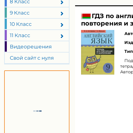
8 Класс
9 Класс
ГДЗ по англ
повторения и 
10 Класс
Авт
11 Класс
Изд
Видеорешения
Тип
Свой сайт с нуля
Под
тетра
Автор