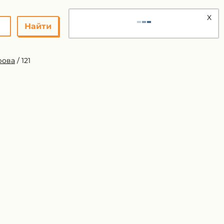
X
Найти
рова
/
121