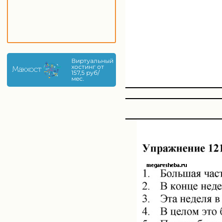
Виртуальный
хостинг от
157,5 руб/
мес.