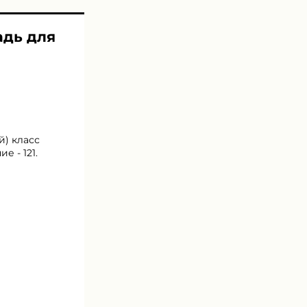
адь для
й) класс
е - 121.