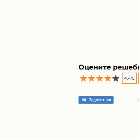
Оцените решеб
4.4
/
5
Поделиться