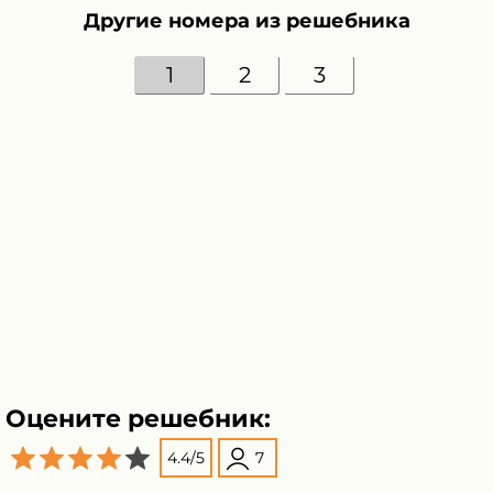
Другие номера из решебника
1
2
3
Оцените решебник:
4.4
/
5
7