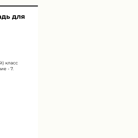
адь для
й) класс
е - 7.