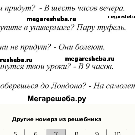
Другие номера из решебника
5
6
7
8
9
10