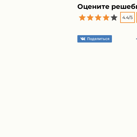
Оцените решеб
4.4
/
5
Поделиться