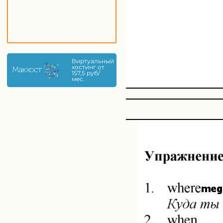
Виртуальный
хостинг от
157,5 руб/
мес.