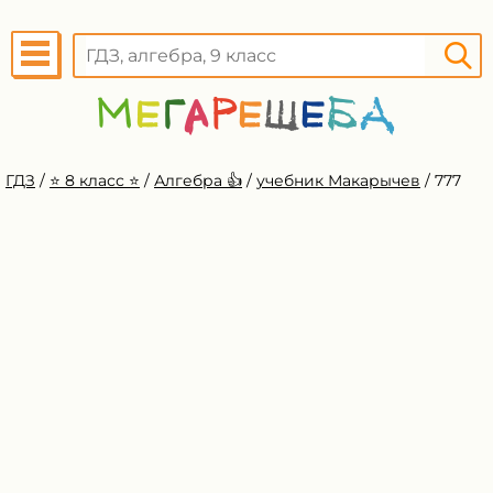
ГДЗ
/
⭐️ 8 класс ⭐️
/
Алгебра 👍
/
учебник Макарычев
/
777