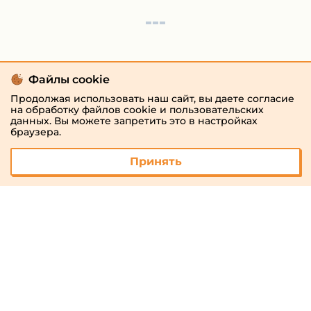
Файлы cookie
Продолжая использовать наш сайт, вы даете согласие
на обработку файлов cookie и пользовательских
данных. Вы можете запретить это в настройках
браузера.
Принять
© 2026 «megaresheba.ru»
admin@megaresheba.ru
Виртуальный
хостинг от
157,5 руб/
мес.