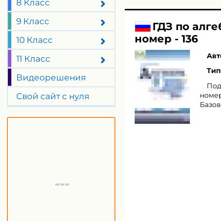
8 Класс
9 Класс
ГДЗ по алг
номер - 136
10 Класс
Авт
11 Класс
Тип
Видеорешения
Под
номер
Свой сайт с нуля
Базов