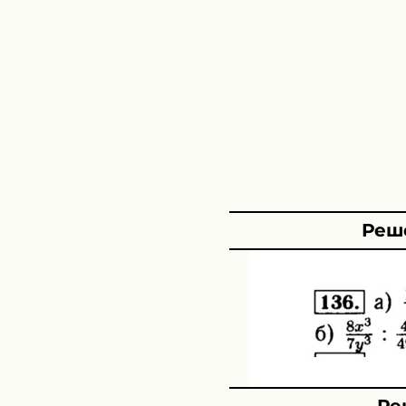
Реше
Ре