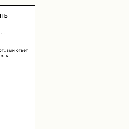
ень
ва
.
готовый ответ
рова,