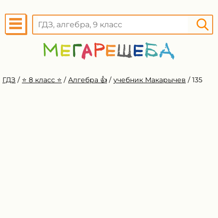
ГДЗ
/
⭐️ 8 класс ⭐️
/
Алгебра 👍
/
учебник Макарычев
/
135