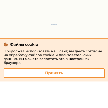
Файлы cookie
Продолжая использовать наш сайт, вы даете согласие
на обработку файлов cookie и пользовательских
данных. Вы можете запретить это в настройках
браузера.
Принять
© 2026 «megaresheba.ru»
admin@megaresheba.ru
Виртуальный
хостинг от
157,5 руб/
мес.