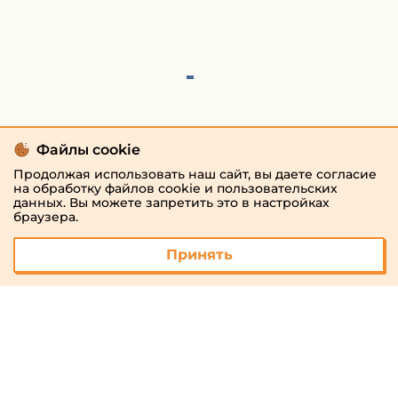
Файлы cookie
Продолжая использовать наш сайт, вы даете согласие
на обработку файлов cookie и пользовательских
данных. Вы можете запретить это в настройках
браузера.
Принять
© 2026 «megaresheba.ru»
admin@megaresheba.ru
Виртуальный
хостинг от
157,5 руб/
мес.