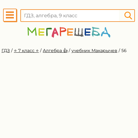
ГДЗ
/
⭐️ 7 класс ⭐️
/
Алгебра 👍
/
учебник Макарычев
/
56