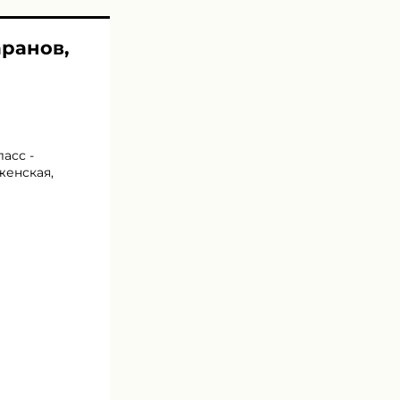
аранов,
асс -
женская,