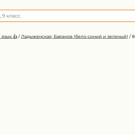
 язык 👍
/
Ладыженская, Баранов (бело-синий и зеленый)
/
8