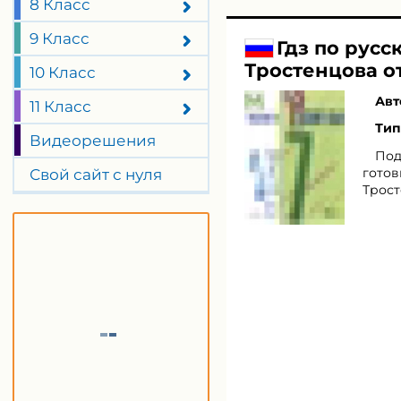
8 Класс
9 Класс
Гдз по русс
Тростенцова о
10 Класс
Авт
11 Класс
Тип
Видеорешения
Под
готов
Свой сайт с нуля
Трост