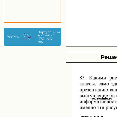
Виртуальный
хостинг от
157,5 руб/
мес.
Решеб