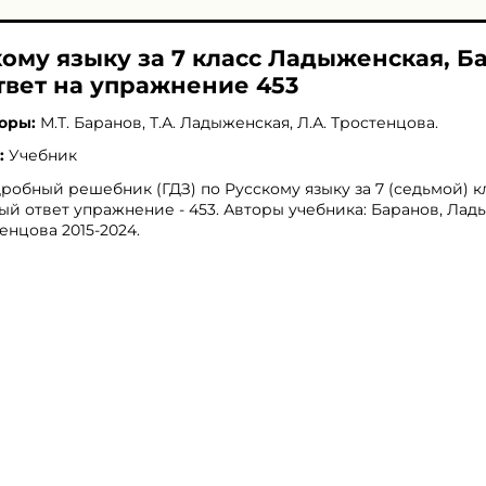
кому языку за 7 класс Ладыженская, Б
твет на упражнение 453
оры:
М.Т. Баранов
,
Т.А. Ладыженская
,
Л.А. Тростенцова
.
:
Учебник
робный решебник (ГДЗ) по Русскому языку за 7 (седьмой) кл
ый ответ упражнение - 453. Авторы учебника: Баранов, Лад
енцова 2015-2024.