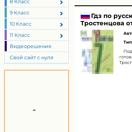
8 Класс
9 Класс
Гдз по русс
Тростенцова о
10 Класс
Авт
11 Класс
Тип
Видеорешения
Под
готов
Свой сайт с нуля
Трост