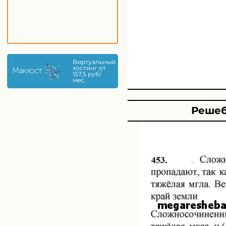
Виртуальный
хостинг от
157,5 руб/
мес.
Решеб