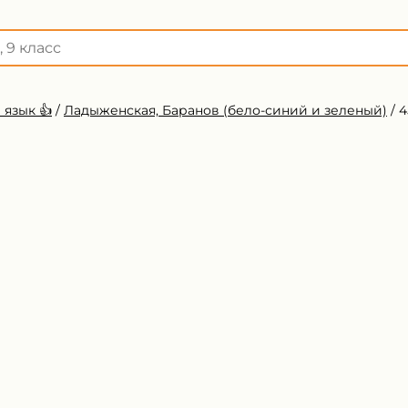
 язык 👍
/
Ладыженская, Баранов (бело-синий и зеленый)
/
4