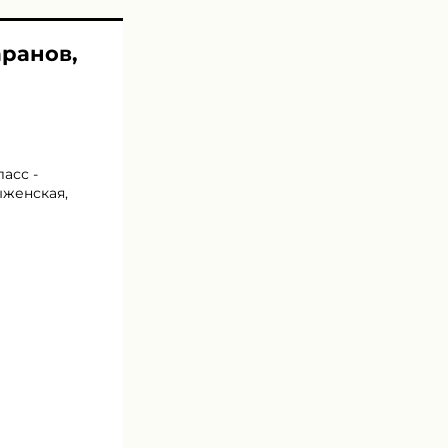
аранов,
асс -
ыженская,