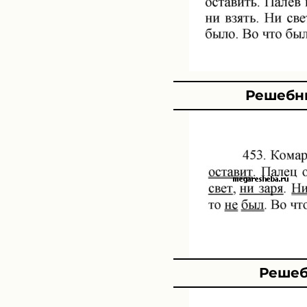
Решебни
Решеб