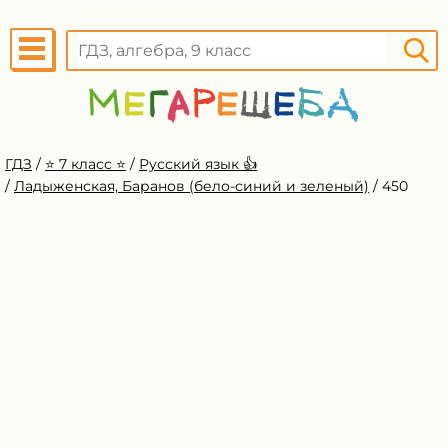
ГДЗ
/
⭐️ 7 класс ⭐️
/
Русский язык 👍
/
Ладыженская, Баранов (бело-синий и зеленый)
/
450