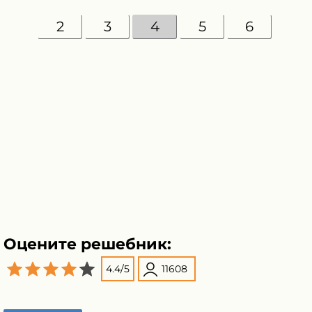
2
3
4
5
6
Оцените решебник:
4.4
/
5
11608