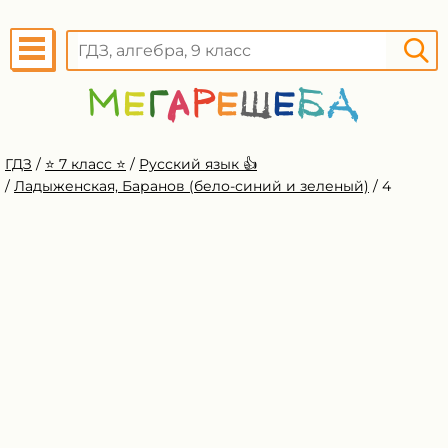
ГДЗ
/
⭐️ 7 класс ⭐️
/
Русский язык 👍
/
Ладыженская, Баранов (бело-синий и зеленый)
/
4