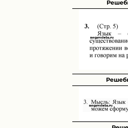
Решебн
Решебн
Реше