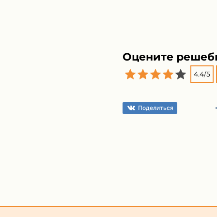
Оцените решеб
4.4
/
5
Поделиться