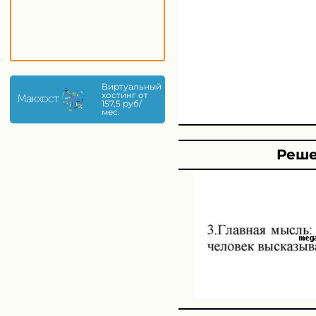
Виртуальный
хостинг от
157,5 руб/
мес.
Реше