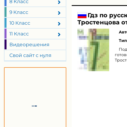
8 Класс
9 Класс
Гдз по русс
Тростенцова о
10 Класс
Авт
11 Класс
Тип
Видеорешения
Под
готов
Свой сайт с нуля
Трост