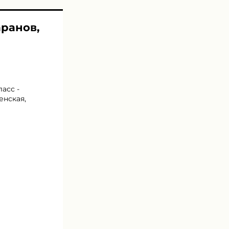
аранов,
асс -
енская,