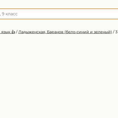
 язык 👍
/
Ладыженская, Баранов (бело-синий и зеленый)
/
3