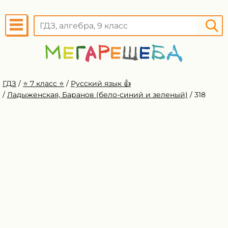
ГДЗ
/
⭐️ 7 класс ⭐️
/
Русский язык 👍
/
Ладыженская, Баранов (бело-синий и зеленый)
/
318