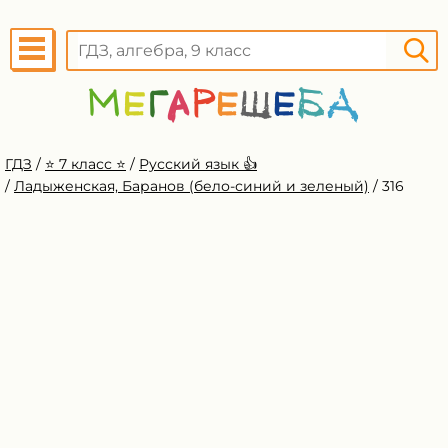
ГДЗ
/
⭐️ 7 класс ⭐️
/
Русский язык 👍
/
Ладыженская, Баранов (бело-синий и зеленый)
/
316