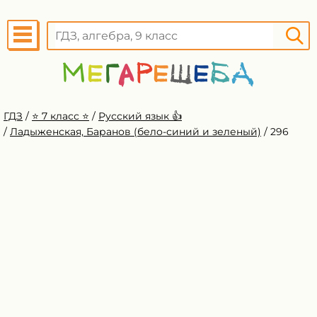
ГДЗ
/
⭐️ 7 класс ⭐️
/
Русский язык 👍
/
Ладыженская, Баранов (бело-синий и зеленый)
/
296