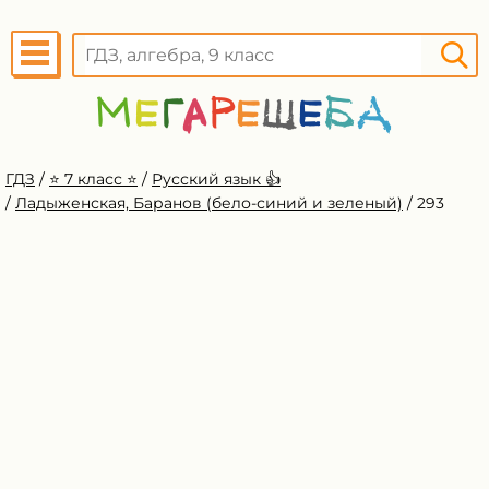
ГДЗ
/
⭐️ 7 класс ⭐️
/
Русский язык 👍
/
Ладыженская, Баранов (бело-синий и зеленый)
/
293