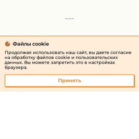
Файлы cookie
Продолжая использовать наш сайт, вы даете согласие
на обработку файлов cookie и пользовательских
данных. Вы можете запретить это в настройках
браузера.
Принять
© 2026 «megaresheba.ru»
admin@megaresheba.ru
Виртуальный
хостинг от
157,5 руб/
мес.