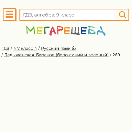
ГДЗ
/
⭐️ 7 класс ⭐️
/
Русский язык 👍
/
Ладыженская, Баранов (бело-синий и зеленый)
/
269