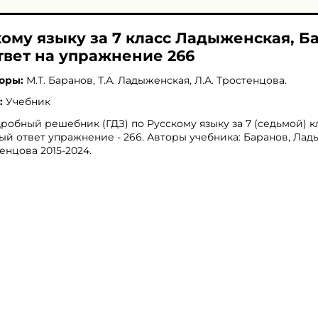
кому языку за 7 класс Ладыженская, Б
твет на упражнение 266
оры:
М.Т. Баранов
,
Т.А. Ладыженская
,
Л.А. Тростенцова
.
:
Учебник
робный решебник (ГДЗ) по Русскому языку за 7 (седьмой) кл
ый ответ упражнение - 266. Авторы учебника: Баранов, Лад
енцова 2015-2024.