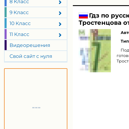
8 Класс
9 Класс
Гдз по русс
Тростенцова о
10 Класс
Авт
11 Класс
Тип
Видеорешения
Под
готов
Свой сайт с нуля
Трост