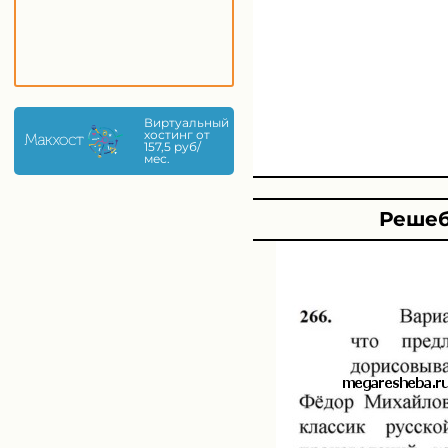
Виртуальный
хостинг от
157,5 руб/
мес.
Решеб