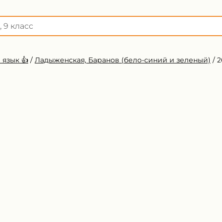
 язык 👍
/
Ладыженская, Баранов (бело-синий и зеленый)
/
2