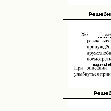
Решебни
Решеб