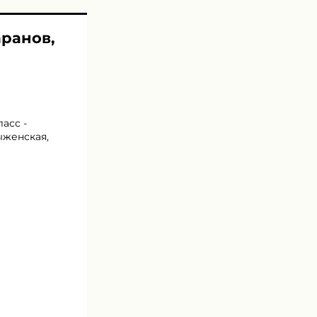
аранов,
асс -
ыженская,