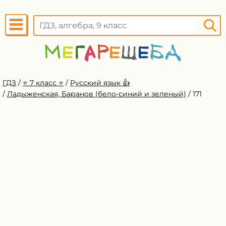
ГДЗ
/
⭐️ 7 класс ⭐️
/
Русский язык 👍
/
Ладыженская, Баранов (бело-синий и зеленый)
/
171