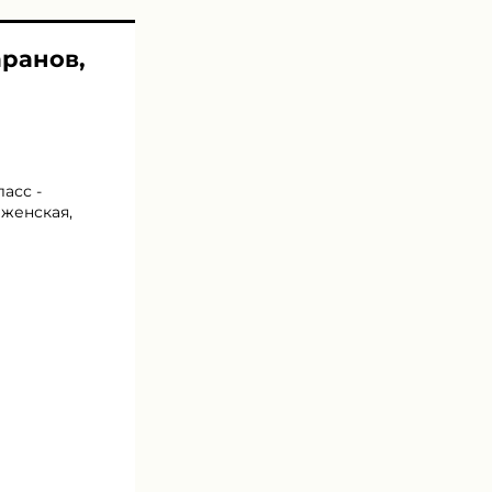
аранов,
асс -
ыженская,