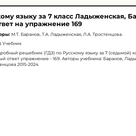
кому языку за 7 класс Ладыженская, Б
твет на упражнение 169
оры:
М.Т. Баранов
,
Т.А. Ладыженская
,
Л.А. Тростенцова
.
:
Учебник
робный решебник (ГДЗ) по Русскому языку за 7 (седьмой) кл
ый ответ упражнение - 169. Авторы учебника: Баранов, Лад
енцова 2015-2024.