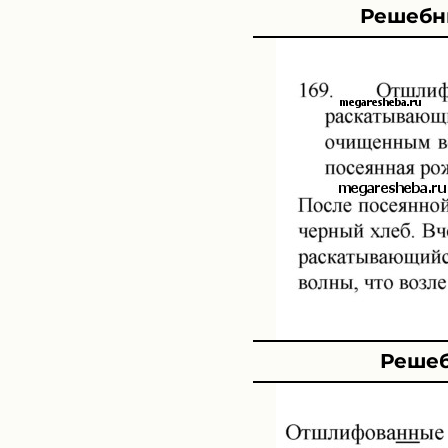
Решебни
Решеб