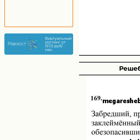
Виртуальный
хостинг от
157,5 руб/
мес.
Решеб