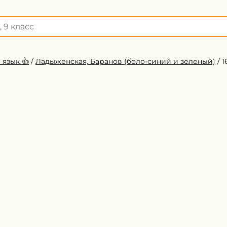
 язык 👍
/
Ладыженская, Баранов (бело-синий и зеленый)
/
1