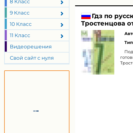
8 Класс
9 Класс
Гдз по русс
Тростенцова о
10 Класс
Авт
11 Класс
Тип
Видеорешения
Под
готов
Свой сайт с нуля
Трост