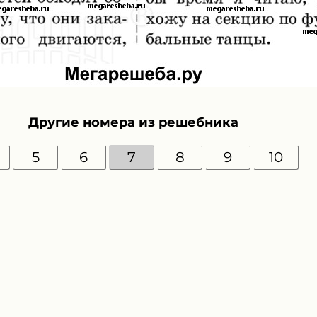
Другие номера из решебника
5
6
7
8
9
10