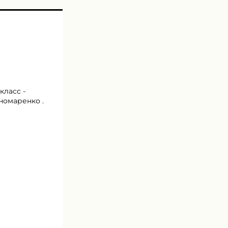
класс -
ономаренко .