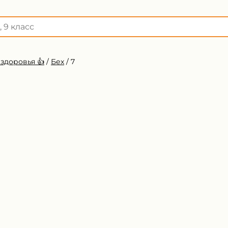
здоровья 👍
/
Бех
/
7