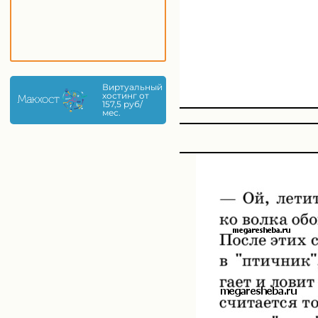
Виртуальный
хостинг от
157,5 руб/
мес.